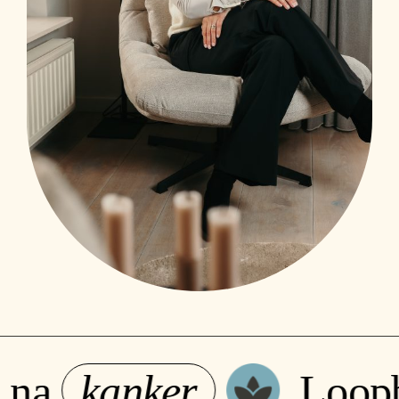
na
kanker
Loopba