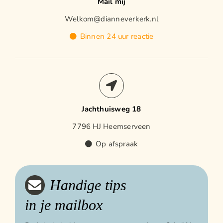
Mail mij
Welkom@dianneverkerk.nl
Binnen 24 uur reactie
Jachthuisweg 18
7796 HJ Heemserveen
Op afspraak
Handige tips
in je mailbox