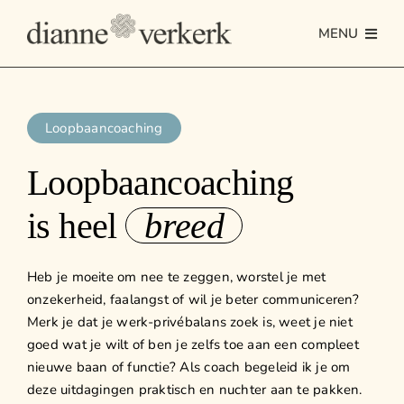
Ga
naar
MENU
inhoud
Home
Loopbaancoaching
Re-integreren na kanker
Loopbaancoaching
Online programma: Na de Witte Jassen
is heel
breed
Loopbaancoaching
HR-ondersteuning
Heb je moeite om nee te zeggen, worstel je met
onzekerheid, faalangst of wil je beter communiceren?
Mijn verhaal
Merk je dat je werk-privébalans zoek is, weet je niet
goed wat je wilt of ben je zelfs toe aan een compleet
Updates
nieuwe baan of functie? Als coach begeleid ik je om
deze uitdagingen praktisch en nuchter aan te pakken.