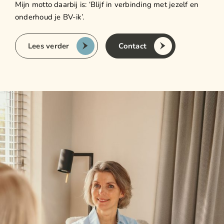
Events
Mijn motto daarbij is: ‘Blijf in verbinding met jezelf en
onderhoud je BV-ik’.
Contact
Lees verder
Contact